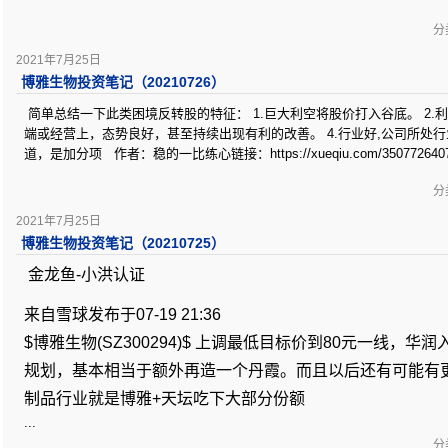
分类
2021年7月25日
博雅生物投资笔记（20210726）
简单总结一下此类困境反转股的特征： 1.巨大利空将股价打入谷底。 2.利
端或经营上，态势良好，甚至持续出现有利的改善。 4.行业好,公司所处
道，是加分项 作者：稳的一比练心链接：https://xueqiu.com/3507726407/
分类
2021年7月25日
博雅生物投资笔记（20210725）
金龙鱼-小洪认证
来自雪球发布于07-19 21:36
$博雅生物(SZ300294)$ 上调最低目标价到80元一线，华
规划，基本相当于额外再造一个丹霞。而且以后还有可能有
制品行业就是博雅+天坛吃下大部分份额
...
分类