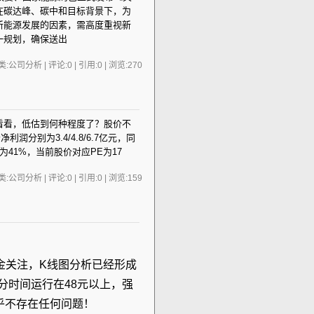
在碳达峰、碳中和目标背景下，为
新能源发展的因素，需高度重视新
一规划，确保送出
:公司分析 | 评论:0 | 引用:0 | 浏览:
270
 对标着看看，低估到何种程度了？股价不
润分别为3.4/4.8/6.7亿元，同
CAGR为41%，当前股价对应PE为17
:公司分析 | 评论:0 | 引用:0 | 浏览:
159
金关注，K线图分析已经形成
分时间运行在48元以上，强
乎不存在任何问题！