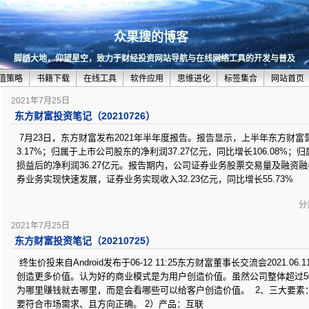
众果搜的博客
脚踏大地，仰望星空，致力于财经投资网站导航与在线网络工具的开发与普及
值策略
书籍下载
在线工具
软件应用
思维进化
标签集合
网站首页
2021年7月25日
东方财富投资笔记（20210726）
7月23日，东方财富发布2021年半年度报告。报告显示，上半年东方财富营
3.17%；归属于上市公司股东的净利润37.27亿元，同比增长106.08
损益后的净利润36.27亿元。报告期内，公司证券业务股票交易量及融资
券业务实现快速发展，证券业务实现收入32.23亿元，同比增长55.73%
分类
2021年7月25日
东方财富投资笔记（20210725）
终生价投来自Android发布于06-12 11:25东方财富董事长交流会2021.0
创造更多价值。认为好的商业模式是为用户创造价值。虽然公司整体超过5
为哪里赚钱就去哪里，而是会看哪些可以给客户创造价值。 2、三大要素
要符合市场需求、且方向正确。 2）产品：互联