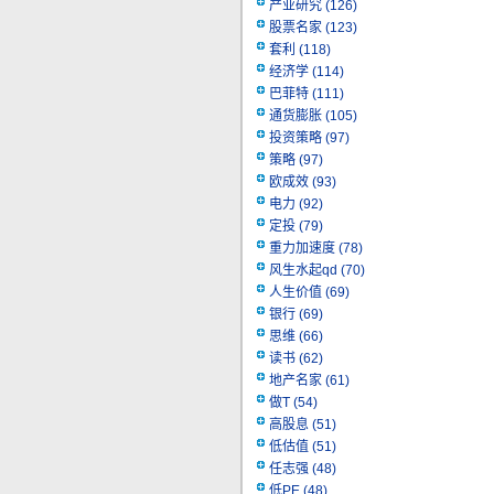
产业研究
(126)
股票名家
(123)
套利
(118)
经济学
(114)
巴菲特
(111)
通货膨胀
(105)
投资策略
(97)
策略
(97)
欧成效
(93)
电力
(92)
定投
(79)
重力加速度
(78)
风生水起qd
(70)
人生价值
(69)
银行
(69)
思维
(66)
读书
(62)
地产名家
(61)
做T
(54)
高股息
(51)
低估值
(51)
任志强
(48)
低PE
(48)