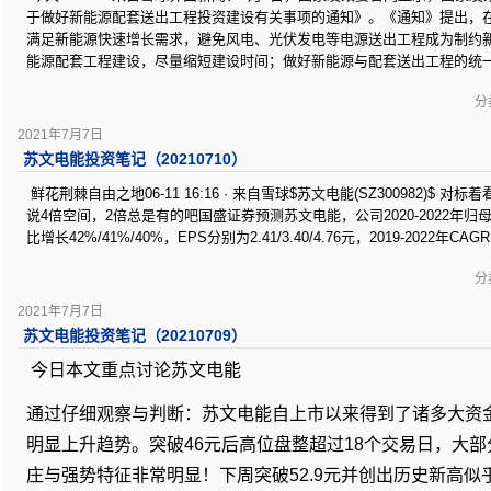
于做好新能源配套送出工程投资建设有关事项的通知》。《通知》提出，
满足新能源快速增长需求，避免风电、光伏发电等电源送出工程成为制约
能源配套工程建设，尽量缩短建设时间；做好新能源与配套送出工程的统
分类
2021年7月7日
苏文电能投资笔记（20210710）
鲜花荆棘自由之地06-11 16:16 · 来自雪球$苏文电能(SZ300982)$
说4倍空间，2倍总是有的吧国盛证券预测苏文电能，公司2020-2022年归母净利
比增长42%/41%/40%，EPS分别为2.41/3.40/4.76元，2019-2022年
分类
2021年7月7日
苏文电能投资笔记（20210709）
今日本文重点讨论苏文电能
通过仔细观察与判断：苏文电能自上市以来得到了诸多大资
明显上升趋势。突破46元后高位盘整超过18个交易日，大部
庄与强势特征非常明显！下周突破52.9元并创出历史新高似