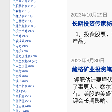
产业研究
(126)
股票名家
(123)
套利
(118)
2023年10月29日
经济学
(114)
巴菲特
(111)
长期投资传家秘
通货膨胀
(105)
投资策略
(97)
1，投资股票，
策略
(97)
产品。
欧成效
(93)
电力
(92)
定投
(79)
重力加速度
(78)
2023年8月30日
风生水起qd
(70)
人生价值
(69)
藏格矿业投资笔记
银行
(69)
思维
(66)
钾肥估计要埋伏
读书
(62)
了事更大。察尔
地产名家
(61)
做T
(54)
有。美股的美盛
高股息
(51)
钾会长期影响
低估值
(51)
任志强
(48)
低PE
(48)