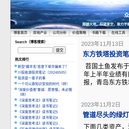
脚踏大地，仰望星空，致力于
博客首页
房地产业
公司分析
价值策略
书籍下载
在线工具
Search（博客搜索）
2023年11月13日
东方铁塔投资笔记
热文排行
苕国土鱼发布于20
新型“薅羊毛”恶意下单诈骗来了？
川投能源投资笔记（20240505）
年上半年业绩有
投资是一辈子的事
报，青岛东方铁
一个可以靠知识变现的时代（转）
“深度价值者”姜诚：愿意慢，未必慢
（转）
《深度思考法》读书笔记1
2023年11月2日
《深度思考法》读书笔记2
《深度思考法》读书笔记5
管道尽头的绿灯
《深度思考法》读书笔记4
《深度思考法》读书笔记3
下面几类资产，