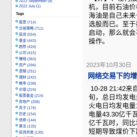
2022 September
(9)
机，目前石油价
2022 July
(1)
Tags
海油是自己未来
股票
(714)
选股而已。至于
交易策略
(711)
启动，那么就会
投资
(554)
操作。
基金
(443)
趋势
(424)
公司
(415)
赚钱
(363)
2023年10月30日
房产
(294)
逻辑
(251)
网络交易下的增
理财
(242)
概率
(239)
10-28 21:4
价值
(224)
股票基金
(214)
旬，总日均发电量
房地产
(208)
火电日均发电量1
房子
(176)
电量43.30亿千
历史
(154)
债券
(144)
亿千瓦时，同比
算法
(135)
短期导致煤价下
投资异类
(130)