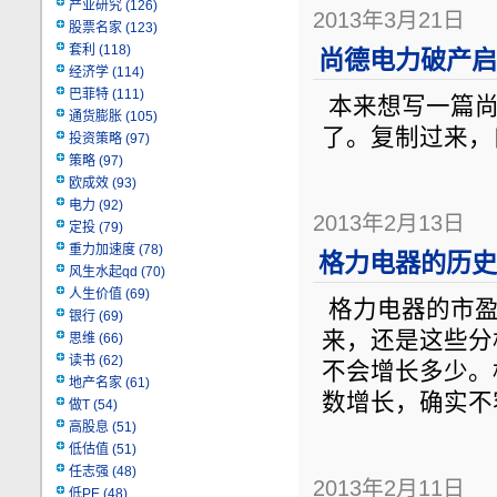
产业研究
(126)
2013年3月21日
股票名家
(123)
套利
(118)
尚德电力破产启
经济学
(114)
巴菲特
(111)
本来想写一篇尚
通货膨胀
(105)
了。复制过来，
投资策略
(97)
策略
(97)
欧成效
(93)
电力
(92)
2013年2月13日
定投
(79)
重力加速度
(78)
格力电器的历史
风生水起qd
(70)
人生价值
(69)
格力电器的市盈
银行
(69)
来，还是这些分
思维
(66)
读书
(62)
不会增长多少。
地产名家
(61)
数增长，确实不
做T
(54)
高股息
(51)
低估值
(51)
任志强
(48)
2013年2月11日
低PE
(48)