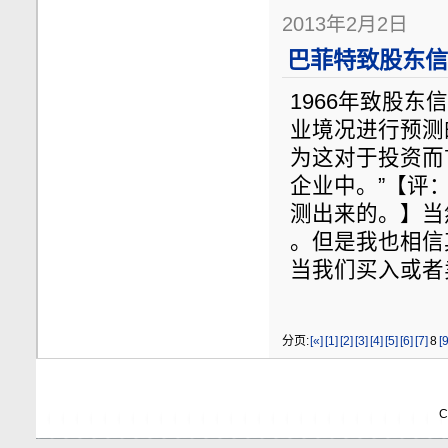
2013年2月2日
巴菲特致股东信节
1966年致股
业境况进行预测
为这对于投资而
企业中。”【评
测出来的。】当
。但是我也相信
当我们买入或者
分页:
[«]
[1]
[2]
[3]
[4]
[5]
[6]
[7]
8
[9
C