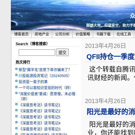
脚踏大地，仰望星空，致力于
博客首页
房地产业
公司分析
价值策略
书籍下载
在线工具
Search（博客搜索）
2013年4月26日
QFII持仓一季
热文排行
这个转载自腾讯
新型“薅羊毛”恶意下单诈骗来了？
川投能源投资笔记（20240505）
讯财经的新闻。
投资是一辈子的事
一个可以靠知识变现的时代（转）
“深度价值者”姜诚：愿意慢，未必慢
（转）
2013年4月26日
《深度思考法》读书笔记1
阳光是最好的消
《深度思考法》读书笔记2
《深度思考法》读书笔记5
阳光是最好的消
《深度思考法》读书笔记4
《深度思考法》读书笔记3
业，你还能找到