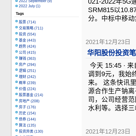
021-2022
2022 September
(9)
2022 July
(1)
SRM815以1
Tags
分。中标中移动
股票
(714)
交易策略
(711)
投资
(554)
基金
(443)
2021年12月23日
趋势
(424)
华阳股份投资笔记
公司
(415)
赚钱
(363)
今天 15:45 · 
房产
(294)
逻辑
(251)
调到9元，我始
理财
(242)
来。 这条快讯
概率
(239)
价值
(224)
源合作生产钠离
股票基金
(214)
司，公司经营范
房地产
(208)
水利等。选择三
房子
(176)
历史
(154)
债券
(144)
算法
(135)
2021年12月23日
投资异类
(130)