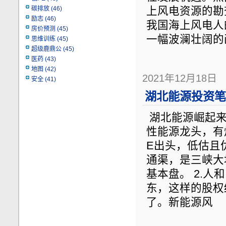
碳排放
(46)
上风电资源的勘
励志
(46)
我国海上风电人
房价预测
(45)
一幅波澜壮阔的画
思维训练
(45)
超级鹿鼎公
(45)
医药
(43)
地图
(42)
2021年12月18日
安全
(41)
湖北能源投资笔记
湖北能源崛起来
性能源龙头，有
E出头，低估且
通渠，是三峡大
基本盘。 2.
东，这样的股权
了。新能源风