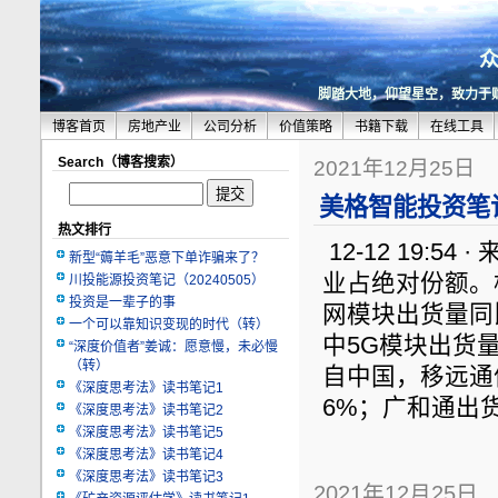
脚踏大地，仰望星空，致力于
博客首页
房地产业
公司分析
价值策略
书籍下载
在线工具
Search（博客搜索）
2021年12月25日
美格智能投资笔记（
热文排行
12-12 19:
新型“薅羊毛”恶意下单诈骗来了？
业占绝对份额。根据
川投能源投资笔记（20240505）
投资是一辈子的事
网模块出货量同
一个可以靠知识变现的时代（转）
中5G模块出货
“深度价值者”姜诚：愿意慢，未必慢
（转）
自中国，移远通
《深度思考法》读书笔记1
6%；广和通出货
《深度思考法》读书笔记2
《深度思考法》读书笔记5
《深度思考法》读书笔记4
《深度思考法》读书笔记3
2021年12月25日