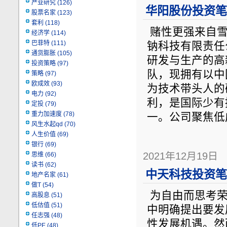
产业研究
(126)
华阳股份投资笔记
股票名家
(123)
套利
(118)
赌性更强来自雪球
经济学
(114)
巴菲特
(111)
钠科技有限责任
通货膨胀
(105)
研发与生产的高
投资策略
(97)
队，现拥有以中
策略
(97)
欧成效
(93)
为技术带头人的
电力
(92)
利，是国际少有
定投
(79)
重力加速度
(78)
一。公司聚焦低
风生水起qd
(70)
人生价值
(69)
银行
(69)
2021年12月19日
思维
(66)
读书
(62)
中天科技投资笔记
地产名家
(61)
做T
(54)
为自由而思考荣誉认证
高股息
(51)
低估值
(51)
中明确提出要发
任志强
(48)
性发展机遇。然
低PE
(48)