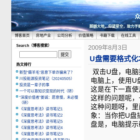
脚踏大地，仰望星空，致力于
博客首页
房地产业
公司分析
价值策略
书籍下载
在线工具
Search（博客搜索）
2009年8月3日
U盘需要格式化
热文排行
双击U盘，电脑
新型“薅羊毛”恶意下单诈骗来了？
川投能源投资笔记（20240505）
电脑上，使用U
投资是一辈子的事
这是在下一直使
一个可以靠知识变现的时代（转）
这样的问题呢，
“深度价值者”姜诚：愿意慢，未必慢
（转）
这种问题呀，里
《深度思考法》读书笔记1
象：当你把U盘
《深度思考法》读书笔记2
《深度思考法》读书笔记5
盘是，电脑提示
《深度思考法》读书笔记4
《深度思考法》读书笔记3