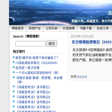
脚踏大地，仰望星空，致力于
博客首页
房地产业
公司分析
价值策略
书籍下载
在线工具
Search（博客搜索）
2023年11月14日
东方铁塔投资笔记（20231
东方铁塔# #亚钾国际#
热文排行
的天然气和石油制裁都不会
新型“薅羊毛”恶意下单诈骗来了？
肥生产国，其它国家一粒钾
川投能源投资笔记（20240505）
投资是一辈子的事
一个可以靠知识变现的时代（转）
分页:
[«]
1
[»]
“深度价值者”姜诚：愿意慢，未必慢
（转）
《深度思考法》读书笔记1
《深度思考法》读书笔记2
《深度思考法》读书笔记5
《深度思考法》读书笔记4
《深度思考法》读书笔记3