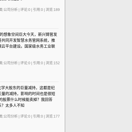
:公司分析 | 评论:0 | 引用:0 | 浏览:
189
兴铸管未来发展的想象空间巨大今天，新兴铸管发
将共同开发智慧水务管网系统，推
据云平台建设。国家级水务工业联
:公司分析 | 评论:0 | 引用:0 | 浏览:
152
心万华化学大股东的巨量减持，这都是杞
天量的减持，影响的时间也是很短
的股票什么时候能卖掉？我回答
系？太多人不知
:公司分析 | 评论:0 | 引用:0 | 浏览:
177