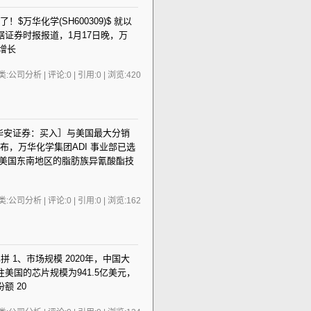
！$万华化学(SH600309)$ 就以
证券时报报道，1月17日晚，万
比增长
:公司分析 | 评论:0 | 引用:0 | 浏览:
420
:40［华安证券：买入］与美国最大分销
ma 宣布，万华化学集团ADI 事业部已选
华化学在美国东南地区的脂肪族异氰酸酯技
:公司分析 | 评论:0 | 引用:0 | 浏览:
162
业大比拼 1、市场规模 2020年，中国大
美国的芯片规模为941.5亿美元，
额 20