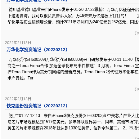
德川基业德川基业来自iPhone发布于01-20 07:22震惊：万华万亿征程开启了
下这则咨询，我可以很负责告诉大家，万华未来万亿是板上钉钉的！ 据
华化学发布业绩预增公告，预计2021年净利润为240亿元到252亿元，同
分类
2022年2月13日
万华化学投资笔记（20220212）
万华化学(SH600309)万华化学(SH600309)来自研报发布于03-11 11
商之一Terra Firma合作 加速全球化布局事件描述：3 月初，Terra Fir
择Terra Firma作为其分销网络的最新成员。Terra Firma 将代理万
术产品线。Ter
分类
2022年2月13日
快克股份投资笔记（20220212）
肥_牛01-27 12:13 · 来自iPhone$快克股份(SH603203)$ 中美芯片产
陆芯片市场规模达到1517亿美元，多年蝉联世界第一；同年，其他市场销往
美国芯片市场规模在2018年就达到1030亿美元，位列全球第二。 2、市场份