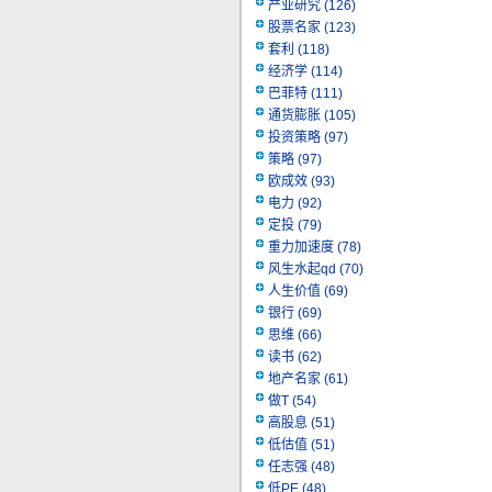
产业研究
(126)
股票名家
(123)
套利
(118)
经济学
(114)
巴菲特
(111)
通货膨胀
(105)
投资策略
(97)
策略
(97)
欧成效
(93)
电力
(92)
定投
(79)
重力加速度
(78)
风生水起qd
(70)
人生价值
(69)
银行
(69)
思维
(66)
读书
(62)
地产名家
(61)
做T
(54)
高股息
(51)
低估值
(51)
任志强
(48)
低PE
(48)