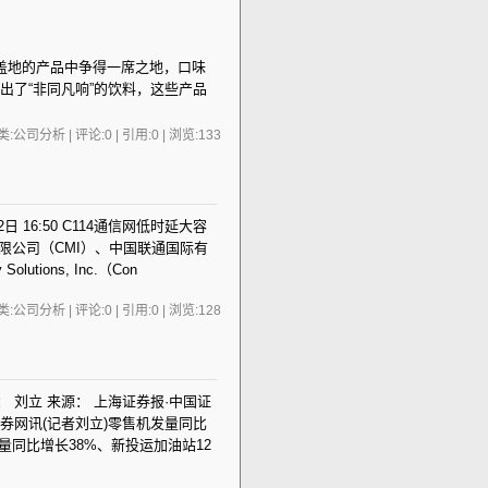
地的产品中争得一席之地，口味
出了“非同凡响”的饮料，这些产品
:公司分析 | 评论:0 | 引用:0 | 浏览:
133
 16:50 C114通信网低时延大容
限公司（CMI）、中国联通国际有
Solutions, Inc.（Con
:公司分析 | 评论:0 | 引用:0 | 浏览:
128
者： 刘立 来源： 上海证券报·中国证
网讯(记者刘立)零售机发量同比
量同比增长38%、新投运加油站12