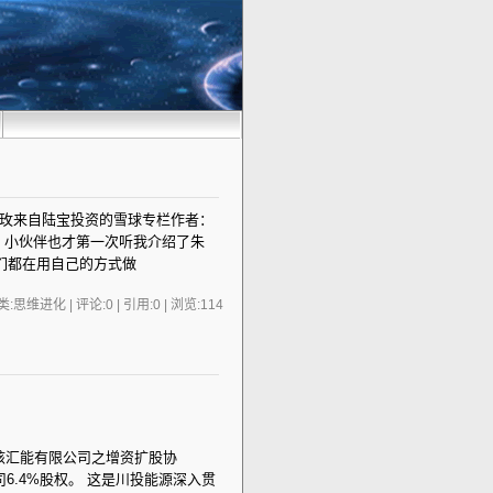
朱晓玫来自陆宝投资的雪球专栏作者：
，小伙伴也才第一次听我介绍了朱
们都在用自己的方式做
:思维进化 | 评论:0 | 引用:0 | 浏览:
114
中核汇能有限公司之增资扩股协
6.4%股权。 这是川投能源深入贯