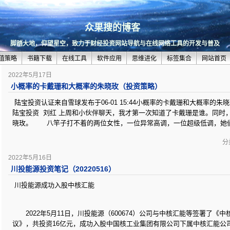
众果搜的博客
脚踏大地，仰望星空，致力于财经投资网站导航与在线网络工具的开发与普及
值策略
书籍下载
在线工具
软件应用
思维进化
标签集合
网站首页
2022年5月17日
小概率的卡戴珊和大概率的朱晓玫（投资策略）
陆宝投资认证来自雪球发布于06-01 15:44小概率的卡戴珊和大概率的
陆宝投资 刘红 上周和小伙伴聊天，我才第一次知道了卡戴珊是谁。同时
晓玫。 八竿子打不着的两位女性，一位异常高调，一位超级低调，她
分类
2022年5月16日
川投能源投资笔记（20220516）
川投能源成功入股中核汇能
2022年5月11日，川投能源（600674）公司与中核汇能等签署了《
议》，共投资16亿元，成功入股中国核工业集团有限公司下属中核汇能公司