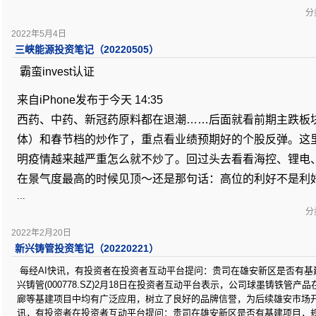
分类
2022年5月4日
三峡能源投资笔记（20220505）
霸蛮invest认证
来自iPhone发布于今天 14:35 
西药、中药、新冠药原料都在退潮……后面就看前期主跌板
体）和春节档的炒作了，重点看业绩预期好的个股反弹。这
明疫情越来越严重怎么就不炒了。回过头去看看海控、锂电
在景气度最高的时候见顶～还是那句话：高位的利好不是利
...
分类
2022年2月20日
新兴铸管投资笔记（20220221）
每经AI快讯，有投资者在投资者互动平台提问：贵司在雄安新区是否有
兴铸管(000778.SZ)2月18日在投资者互动平台表示，公司球墨铸铁管
廊等基建项目中均有广泛应用，树立了良好的品牌信誉，为后续雄安市场开
讯，有投资者在投资者互动平台提问：贵司在雄安新区是否有基建项目，