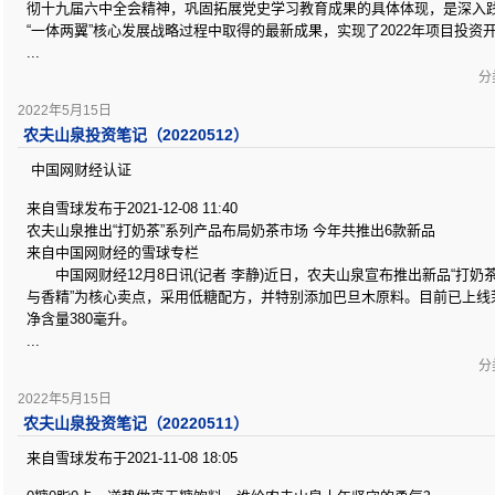
彻十九届六中全会精神，巩固拓展党史学习教育成果的具体体现，是深入践
“一体两翼”核心发展战略过程中取得的最新成果，实现了2022年项目投资
...
分类
2022年5月15日
农夫山泉投资笔记（20220512）
中国网财经认证
来自雪球发布于2021-12-08 11:40
农夫山泉推出“打奶茶”系列产品布局奶茶市场 今年共推出6款新品
来自中国网财经的雪球专栏
中国网财经12月8日讯(记者 李静)近日，农夫山泉宣布推出新品“打奶茶
与香精”为核心卖点，采用低糖配方，并特别添加巴旦木原料。目前已上线
净含量380毫升。
...
分类
2022年5月15日
农夫山泉投资笔记（20220511）
来自雪球发布于2021-11-08 18:05