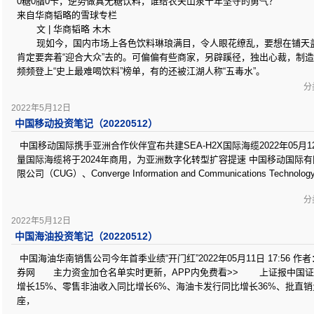
0糖0脂0卡，逆势做真无糖饮料，谁给农夫山泉十年坚守的勇气？
来自华商韬略的雪球专栏
文 | 华商韬略 木木
现如今，国内市场上各色饮料琳琅满目，令人眼花缭乱，要想在铺天盖
肯定要奔着“迎合大众”去的。可偏偏有些商家，另辟蹊径，独出心裁，制造
频频登上“史上最难喝饮料”榜单，有的还被江湖人称“五毒水”。
分类
2022年5月12日
中国移动投资笔记（20220512）
中国移动国际携手亚洲合作伙伴宣布共建SEA-H2X国际海缆2022年05月12日
量国际海缆将于2024年商用，为亚洲数字化转型扩容提速 中国移动国际有
限公司（CUG）、Converge Information and Communications Technology 
分类
2022年5月12日
中国海油投资笔记（20220512）
中国海油华南销售公司今年首季业绩“开门红”2022年05月11日 17:56 作
券网 主力资金加仓名单实时更新，APP内免费看>> 上证报中国证券
增长15%、零售非油收入同比增长6%、海油卡发行同比增长36%、批直销
座，