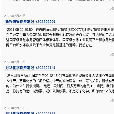
分类
2022年2月20日
新兴铸管投资笔记（20220220）
2021-09-29 20:50 · 来自iPhone$新兴铸管(SZ000778)$ 新
布了公司与华为公司和鲲鹏联合创新中心签署的合作协议：签协议的三方
进国家级智慧水务管道团体标准体系、国家级水务工业联网平台和水务数
网平台和水务数据云平台应该算是新基建的范畴，我想它在
分类
2022年2月13日
万华化学投资笔记（20220214）
易水哥来自Android发布于02-12 15:01万华化学的减持很多人都担
人忧天，万华化学的长期价格与今天的减持没有一丝一毫的关系，既使有
的。为什么？我慢慢讲。 最近一段时间，很多万华的老员工，问我，我们
是，你持有的是中诚股票，或中凯信股票，不是万华化学，和你有什么关
分类
2022年2月13日
万华化学投资笔记（20220213）