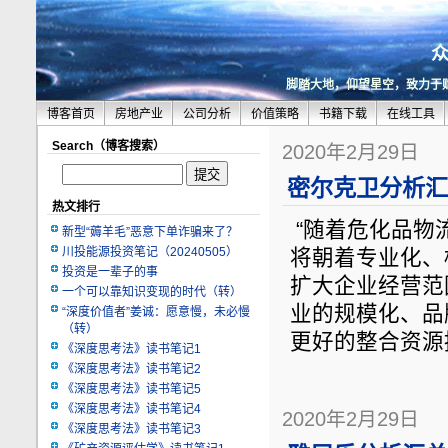
脚踏大地，仰望星空，致力于
博客首页
房地产业
公司分析
价值策略
书籍下载
在线工具
Search（博客搜索）
2020年2月29日
密尔克卫分析汇总
热文排行
“随着危化品物
新型“薅羊毛”恶意下单诈骗来了？
川投能源投资笔记（20240505）
将朝着专业化、
投资是一辈子的事
扩大企业经营范
一个可以靠知识变现的时代（转）
业的规模化、品
“深度价值者”姜诚：愿意慢，未必慢
（转）
更好的整合资源
《深度思考法》读书笔记1
《深度思考法》读书笔记2
《深度思考法》读书笔记5
《深度思考法》读书笔记4
2020年2月29日
《深度思考法》读书笔记3