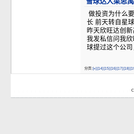
雪球达人梁思禺公
做投资为什么要
长 前天转自星
昨天欣旺达创新
我发私信问我欣
球提过这个公司
分页:
[«]
[14]
[15]
[16]
[17]
[18]
[1
C