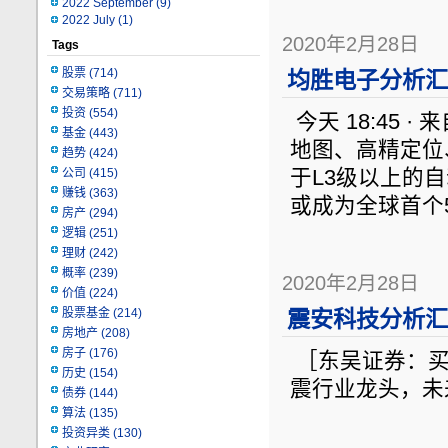
2022 September
(9)
2022 July
(1)
2020年2月28日
Tags
股票
(714)
均胜电子分析汇总
交易策略
(711)
投资
(554)
今天 18:45 
基金
(443)
地图、高精定位
趋势
(424)
公司
(415)
于L3级以上的
赚钱
(363)
或成为全球首个5
房产
(294)
逻辑
(251)
理财
(242)
概率
(239)
2020年2月28日
价值
(224)
股票基金
(214)
震安科技分析汇总
房地产
(208)
房子
(176)
［东吴证券：买
历史
(154)
震行业龙头，未
债券
(144)
算法
(135)
投资异类
(130)