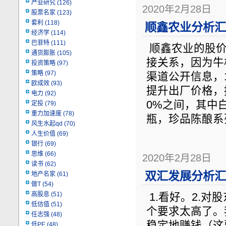
产业研究
(126)
2020年2月28日
股票名家
(123)
套利
(118)
顺鑫农业分析汇总
经济学
(114)
巴菲特
(111)
顺鑫农业的股价
通货膨胀
(105)
接关系，因为牛
投资策略
(97)
策略
(97)
渠道公开信息，
欧成效
(93)
提升出厂价格，
电力
(92)
0%之间，其中
定投
(79)
重力加速度
(78)
瓶，珍品陈酿系
风生水起qd
(70)
人生价值
(69)
银行
(69)
思维
(66)
2020年2月28日
读书
(62)
双汇发展分析汇总
地产名家
(61)
做T
(54)
高股息
(51)
1.看好。2.
低估值
(51)
个要求太高了。
任志强
(48)
稳定地赚钱（这
低PE
(48)