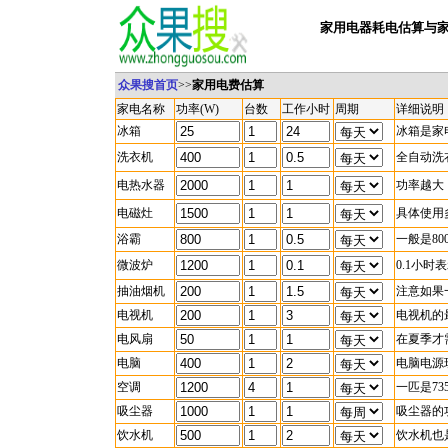
家用电器耗电估算与家
众果搜首页
>>
家用电费估算
家电名称
功率(W)
台数
工作小时
周期
详细说明
冰箱
冰箱是家
洗衣机
全自动洗
电热水器
功率越大
电磁灶
具体使用
浴霸
一般是8
微波炉
0.1小时
抽油烟机
注意如果
电视机
电视机的
电风扇
在夏季才
电脑
电脑电源
空调
一匹是73
吸尘器
吸尘器的
饮水机
饮水机也