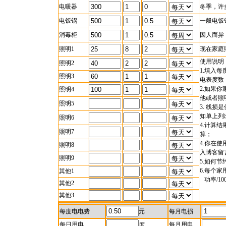
电暖器
冬季，许
电饭锅
一般电饭锅
消毒柜
因人而异
照明1
现在家庭
使用说明
照明2
1.填入
照明3
电表度数
2.如果
照明4
他或者照
照明5
3. 线
知单上列
照明6
4.计算
照明7
算；
4.你在
照明8
入博客留
照明9
5.如何
6.每个
其他1
功率/10
其他2
其他3
每度电电费
元
每月电损
每日用电
每月用电
度