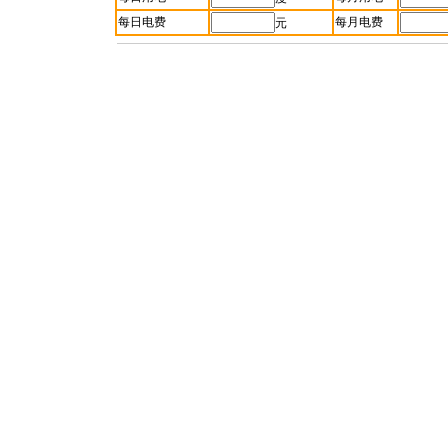
每日电费
每月电费
元