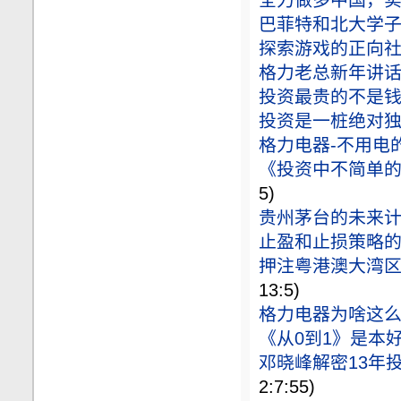
全力做多中国，
巴菲特和北大学子
探索游戏的正向
格力老总新年讲
投资最贵的不是
投资是一桩绝对
格力电器-不用电
《投资中不简单
5)
贵州茅台的未来
止盈和止损策略
押注粤港澳大湾区
13:5)
格力电器为啥这
《从0到1》是本
邓晓峰解密13年
2:7:55)