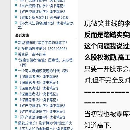
《矿产资源评估学》读书笔记1
《矿产资源评估学》读书笔记2
《矿产资源评估学》读书笔记3
《财报分析从0到1》读书笔记18
玩微笑曲线的李
《不为人知的金融怪杰》读书笔记之
21
反而是踏踏实实的
最近发表
新型“薅羊毛”恶意下单诈骗来了？
这个问题我说过
川投能源投资笔记（20240505）
投资是一辈子的事
么股权激励,高
“深度价值者”姜诚：愿意慢，未必慢
（转）
只要一开股东会
一个可以靠知识变现的时代（转）
《深度思考法》读书笔记5
对,但不完全反对
《深度思考法》读书笔记4
《深度思考法》读书笔记3
============
《深度思考法》读书笔记2
《深度思考法》读书笔记1
======
《矿产资源评估学》读书笔记3
《矿产资源评估学》读书笔记1
当初我也被零库
《矿产资源评估学》读书笔记2
爆发式增长！澎湃算力“算”出生产力
知道高下.
《不为人知的金融怪杰》读书笔记之