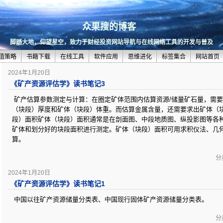
众果搜的博客
脚踏大地，仰望星空，致力于财经投资网站导航与在线网络工具的开发与普及
值策略
书籍下载
在线工具
软件应用
思维进化
标签集合
网站首页
2024年1月20日
《矿产资源评估学》读书笔记3
矿产估算参数测定与计算：在圈定矿体范围内估算资源/储量矿石量，需
（块段）厚度和矿体（块段）体重。而估算金属含量，还需要求出矿体（
段）面积矿体（块段）面积通常是在剖面图、中段地质图、纵投影图等各种
矿体和划分好的块段面积进行测定。矿体（块段）面积可用求积仪法、几
算。
分类
2024年1月20日
《矿产资源评估学》读书笔记1
中国以往矿产资源储量分类表、中国现行固体矿产资源储量分类表。
分类