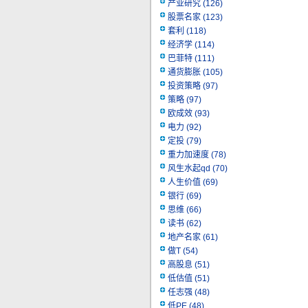
产业研究
(126)
股票名家
(123)
套利
(118)
经济学
(114)
巴菲特
(111)
通货膨胀
(105)
投资策略
(97)
策略
(97)
欧成效
(93)
电力
(92)
定投
(79)
重力加速度
(78)
风生水起qd
(70)
人生价值
(69)
银行
(69)
思维
(66)
读书
(62)
地产名家
(61)
做T
(54)
高股息
(51)
低估值
(51)
任志强
(48)
低PE
(48)