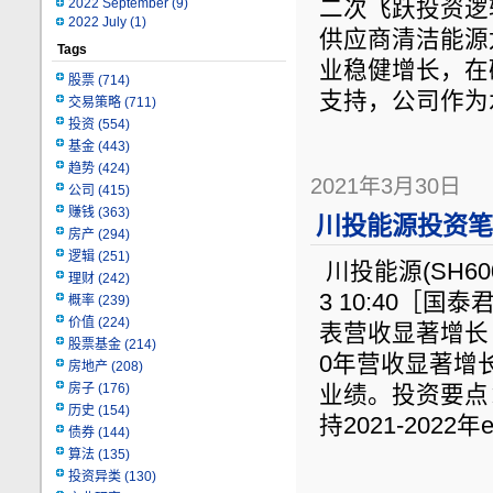
2022 September
(9)
二次飞跃投资逻
2022 July
(1)
供应商清洁能源
Tags
业稳健增长，在
股票
(714)
支持，公司作为
交易策略
(711)
投资
(554)
基金
(443)
趋势
(424)
2021年3月30日
公司
(415)
赚钱
(363)
川投能源投资笔记
房产
(294)
逻辑
(251)
川投能源(SH600
理财
(242)
3 10:40［
概率
(239)
价值
(224)
表营收显著增长
股票基金
(214)
0年营收显著增
房地产
(208)
房子
(176)
业绩。投资要点
历史
(154)
持2021-2022年
债券
(144)
算法
(135)
投资异类
(130)