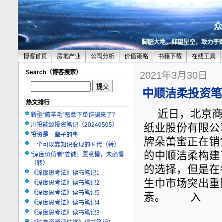
脚踏大地，仰望星空，致力于
博客首页
房地产业
公司分析
价值策略
书籍下载
在线工具
Search（博客搜索）
2021年3月30日
中顺洁柔投资笔记
热文排行
近日，北京商报
新型“薅羊毛”恶意下单诈骗来了？
川投能源投资笔记（20240505）
纸业股份有限公
投资是一辈子的事
牌朵蕾蜜正在销
一个可以靠知识变现的时代（转）
的中顺洁柔构建
“深度价值者”姜诚：愿意慢，未必慢
（转）
的选择，但是在
《深度思考法》读书笔记1
生巾市场突出重
《深度思考法》读书笔记2
《深度思考法》读书笔记5
素。 入
《深度思考法》读书笔记4
《深度思考法》读书笔记3