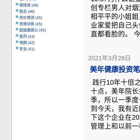
碳排放
(46)
创专栏男人对烟
励志
(46)
相平平的小姐姐
房价预测
(45)
业家爱把自己头
思维训练
(45)
超级鹿鼎公
(45)
直都看脸的。 
医药
(43)
地图
(42)
安全
(41)
2021年3月28日
美年健康投资笔记
践行10年十倍之路0
十点，美年院长
季，所以一季度
到今天，我有近
下这个企业在2
管理上和以前一