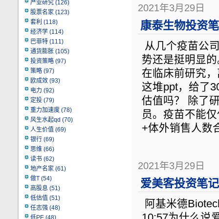
产业研究
(126)
2021年3月29日
股票名家
(123)
套利
(118)
康泰生物投资笔记
经济学
(114)
巴菲特
(111)
从几个疫苗公司
通货膨胀
(105)
势还是挺明显的
投资策略
(97)
策略
(97)
在临床前研究，
欧成效
(93)
这堆ppt，给了
电力
(92)
估值吗？ 除了
定投
(79)
重力加速度
(78)
员。疫苗不能仅
风生水起qd
(70)
+体外销售人数合
人生价值
(69)
银行
(69)
思维
(66)
读书
(62)
2021年3月29日
地产名家
(61)
做T
(54)
爱美客投资笔记（
高股息
(51)
低估值
(51)
阿基米德Biotech
任志强
(48)
10:57为什么
低PE
(48)