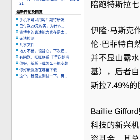
陪跑特斯拉七
21
最新评论及回复
手机不可以用吗？期待研发
已付款20元购买，为什么...
伊隆·马斯克
贵博主的表述能力实在是太...
无法检测
伦·巴菲特自
共享文件
地方不错，很舒心，下次还...
并不显山露水的投
有问题，旺旺联系:千里送鹅毛
你好，新版下载怎么不能安装
基），后者自
你好最新版在哪里下载
这个，我回去测试一下。另...
斯拉7.49%
Baillie 
科技的新兴机
资基金，其总