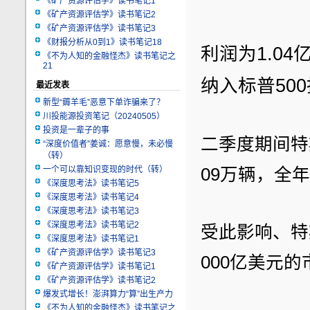
《矿产资源评估学》读书笔记1
《矿产资源评估学》读书笔记2
《矿产资源评估学》读书笔记3
《财报分析从0到1》读书笔记18
利润为1.0
《不为人知的金融怪杰》读书笔记之
21
纳入标普50
最近发表
新型“薅羊毛”恶意下单诈骗来了？
川投能源投资笔记（20240505）
投资是一辈子的事
二季度期间特
“深度价值者”姜诚：愿意慢，未必慢
（转）
一个可以靠知识变现的时代（转）
09万辆，全
《深度思考法》读书笔记5
《深度思考法》读书笔记4
《深度思考法》读书笔记3
《深度思考法》读书笔记2
受此影响、特
《深度思考法》读书笔记1
《矿产资源评估学》读书笔记3
000亿美元
《矿产资源评估学》读书笔记1
《矿产资源评估学》读书笔记2
爆发式增长！澎湃算力“算”出生产力
《不为人知的金融怪杰》读书笔记之