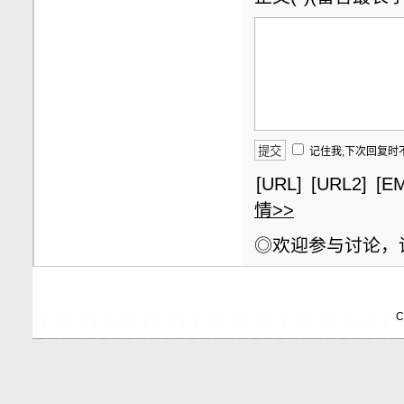
记住我,下次回复时
[URL]
[URL2]
[EM
情>>
◎欢迎参与讨论，
C