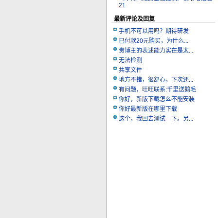
21
最新评论及回复
手机不可以用吗？期待研发
已付款20元购买，为什么...
贵博主的表述能力实在是太...
无法检测
共享文件
地方不错，很舒心，下次还...
有问题，旺旺联系:千里送鹅毛
你好，新版下载怎么不能安装
你好最新版在哪里下载
这个，我回去测试一下。另...