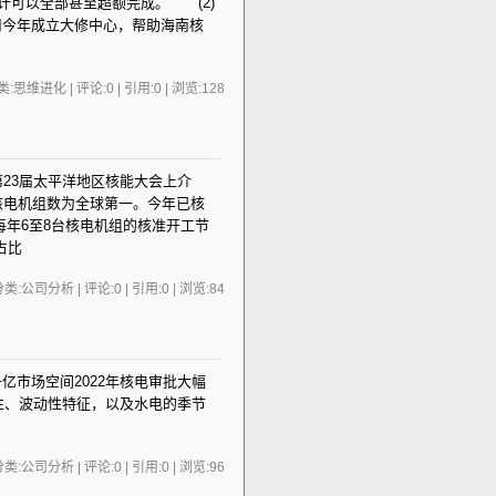
预计可以全部甚至超额完成。 (2)
公司今年成立大修中心，帮助海南核
:思维进化 | 评论:0 | 引用:0 | 浏览:
128
行的第23届太平洋地区核能大会上介
建核电机组数为全球第一。今年已核
每年6至8台核电机组的核准开工节
占比
类:公司分析 | 评论:0 | 引用:0 | 浏览:
84
速催生千亿市场空间2022年核电审批大幅
性、波动性特征，以及水电的季节
类:公司分析 | 评论:0 | 引用:0 | 浏览:
96