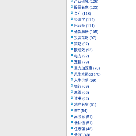
产业研究
(126)
股票名家
(123)
套利
(118)
经济学
(114)
巴菲特
(111)
通货膨胀
(105)
投资策略
(97)
策略
(97)
欧成效
(93)
电力
(92)
定投
(79)
重力加速度
(78)
风生水起qd
(70)
人生价值
(69)
银行
(69)
思维
(66)
读书
(62)
地产名家
(61)
做T
(54)
高股息
(51)
低估值
(51)
任志强
(48)
低PE
(48)