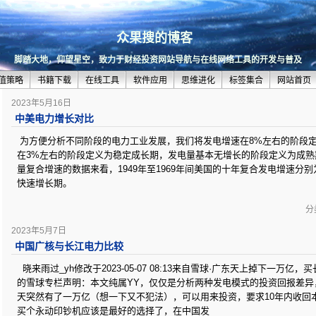
众果搜的博客
脚踏大地，仰望星空，致力于财经投资网站导航与在线网络工具的开发与普及
值策略
书籍下载
在线工具
软件应用
思维进化
标签集合
网站首页
2023年5月16日
中美电力增长对比
为方便分析不同阶段的电力工业发展，我们将发电增速在8%左右的阶段
在3%左右的阶段定义为稳定成长期，发电量基本无增长的阶段定义为成
量复合增速的数据来看，1949年至1969年间美国的十年复合发电增速分别为
快速增长期。
分类
2023年5月7日
中国广核与长江电力比较
晓来雨过_yh修改于2023-05-07 08:13来自雪球·广东天上掉下一万亿
的雪球专栏声明：本文纯属YY，仅仅是分析两种发电模式的投资回报差异
天突然有了一万亿（想一下又不犯法），可以用来投资，要求10年内收回
买个永动印钞机应该是最好的选择了，在中国发