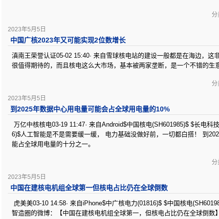
分类
2023年5月5日
中国广核2023年又可能实现2位数增长
滇南王荣誉认证05-02 15:40· 来自雪球核电站的建设一般都是在海边
很值得期待的，而且核电这么大市场，基本被两家垄断，是一个不错的生
分类
2023年5月5日
到2025年数据中心用电量可能会占全球用电量的10%
万亿中核核电03-19 11:47· 来自Android$中国核电(SH601985)$ $长电科技(
6)$人工智能是不是需要缓一缓， 电力基础没做好前，一切都白搭！ 到2
能占全球用电量的十分之一。
分类
2023年5月5日
中国在建核电机组全球第一但核电占比仍在全球倒数
虎美美03-10 14:58· 来自iPhone$中广核电力(01816)$ $中国核电(SH6019
智造圈的微博：【中国在建核电机组全球第一，但核电占比仍在全球倒数