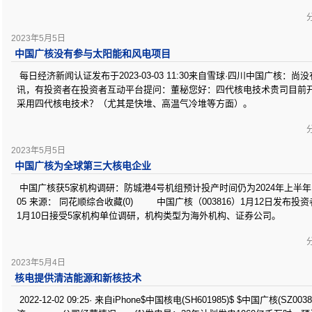
分
2023年5月5日
中国广核没有参与太阳能和风电项目
每日经济新闻认证发布于2023-03-03 11:30来自雪球·四川中国广核：
讯，有投资者在投资者互动平台提问：董秘您好：四代核电技术贵司目前
采用四代核电技术？（尤其是快堆、高温气冷堆等方面）。
分
2023年5月5日
中国广核为全球第三大核电企业
中国广核获5家机构调研：防城港4号机组预计投产时间仍为2024年上半年（附调研问
05 来源： 同花顺综合收藏(0) 中国广核（003816）1月12日发布投
1月10日接受5家机构单位调研，机构类型为海外机构、证券公司。
分
2023年5月4日
核电提供清洁能源和新核技术
2022-12-02 09:25· 来自iPhone$中国核电(SH601985)$ $中国广核(S