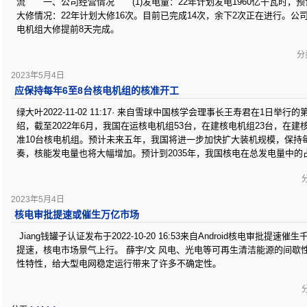
流 一、公司经营情况 (1)发电量：22年计划发电1960亿千瓦时，
大修情况：22年计划大修16次。目前已完成14次，余下2次正在进行。
电机组大修提前8天完成。
分类
2023年5月4日
应保持每年6至8台核电机组的核准开工
绿大叶2022-11-02 11:17· 来自雪球中国核学会理事长王寿君在1日举
绍，截至2022年6月，我国在运核电机组53台，在建核电机组23台，在
准10台核电机组。预计未来五年，我国将进一步加快扩大装机规模，保持
奏，核能发电量也将大幅增加。预计到2035年，我国核电在总发电量中的
分
2023年5月4日
核电审批提速或催生万亿市场
Jiang钱罐子认证发布于2022-10-20 16:53来自Android核电审批提
提速，核电市场景气上行。 薛宇/文 风电、光电等可再生清洁能源的间歇
性特性，给大型电网稳定运行带来了许多不确定性。
分