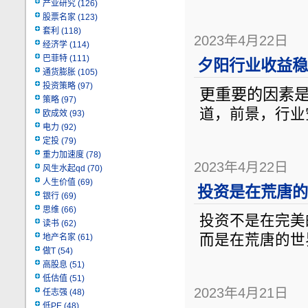
产业研究
(126)
股票名家
(123)
套利
(118)
2023年4月22日
经济学
(114)
巴菲特
(111)
夕阳行业收益稳
通货膨胀
(105)
投资策略
(97)
更重要的因素
策略
(97)
道，前景，行业
欧成效
(93)
电力
(92)
定投
(79)
重力加速度
(78)
2023年4月22日
风生水起qd
(70)
人生价值
(69)
投资是在荒唐的
银行
(69)
思维
(66)
投资不是在完美
读书
(62)
而是在荒唐的世
地产名家
(61)
做T
(54)
高股息
(51)
低估值
(51)
2023年4月21日
任志强
(48)
低PE
(48)