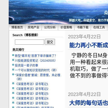
脚踏大地，仰望星空，致力于
博客首页
房地产业
公司分析
价值策略
书籍下载
在线工具
Search（博客搜索）
2023年4月22日
能力再小不断成
热文排行
宁静的冬日M身份认
新型“薅羊毛”恶意下单诈骗来了？
川投能源投资笔记（20240505）
用一种看起来很
投资是一辈子的事
机取巧，做了一
一个可以靠知识变现的时代（转）
做不到的事做得
“深度价值者”姜诚：愿意慢，未必慢
（转）
《深度思考法》读书笔记1
《深度思考法》读书笔记2
2023年4月22日
《深度思考法》读书笔记5
《深度思考法》读书笔记4
大师的每句话也
《深度思考法》读书笔记3