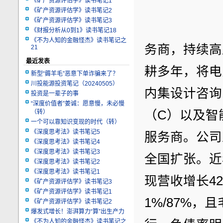
《矿产资源评估学》读书笔记1
《矿产资源评估学》读书笔记2
《矿产资源评估学》读书笔记3
《财报分析从0到1》读书笔记18
《不为人知的金融怪杰》读书笔记之
务商，持续高
21
最近发表
耕多年，将电
新型“薅羊毛”恶意下单诈骗来了？
川投能源投资笔记（20240505）
内集设计咨询
投资是一辈子的事
“深度价值者”姜诚：愿意慢，未必慢
（C）以及智
（转）
一个可以靠知识变现的时代（转）
《深度思考法》读书笔记5
服务商。公司
《深度思考法》读书笔记4
《深度思考法》读书笔记3
全国扩张。近年
《深度思考法》读书笔记2
《深度思考法》读书笔记1
现营收增长42
《矿产资源评估学》读书笔记3
《矿产资源评估学》读书笔记1
1%/87%
《矿产资源评估学》读书笔记2
爆发式增长！澎湃算力“算”出生产力
《不为人知的金融怪杰》读书笔记之