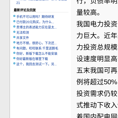
行，负债率明
21
最新评论及回复
量较高。
手机不可以用吗？期待研发
已付款20元购买，为什么...
我国电力投资
贵博主的表述能力实在是太...
无法检测
力巨大。近年
共享文件
地方不错，很舒心，下次还...
力投资总规模
有问题，旺旺联系:千里送鹅毛
你好，新版下载怎么不能安装
设速度明显高
你好最新版在哪里下载
这个，我回去测试一下。另...
五末我国可再
例将超过50
投资需求仍较
式推动下收入
着国内配电网