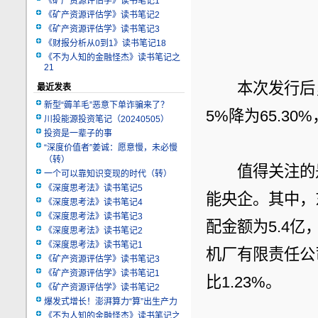
《矿产资源评估学》读书笔记1
《矿产资源评估学》读书笔记2
《矿产资源评估学》读书笔记3
《财报分析从0到1》读书笔记18
《不为人知的金融怪杰》读书笔记之
21
　　本次发行后
最近发表
新型“薅羊毛”恶意下单诈骗来了？
5%降为65.3
川投能源投资笔记（20240505）
投资是一辈子的事
“深度价值者”姜诚：愿意慢，未必慢
（转）
　　值得关注的
一个可以靠知识变现的时代（转）
《深度思考法》读书笔记5
能央企。其中，
《深度思考法》读书笔记4
《深度思考法》读书笔记3
配金额为5.4亿
《深度思考法》读书笔记2
《深度思考法》读书笔记1
机厂有限责任公
《矿产资源评估学》读书笔记3
《矿产资源评估学》读书笔记1
比1.23%。
《矿产资源评估学》读书笔记2
爆发式增长！澎湃算力“算”出生产力
《不为人知的金融怪杰》读书笔记之