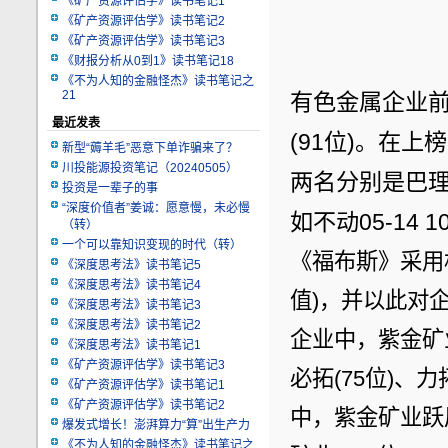
《矿产资源评估学》读书笔记1
《矿产资源评估学》读书笔记2
《矿产资源评估学》读书笔记3
《财报分析从0到1》读书笔记18
《不为人知的金融怪杰》读书笔记之
21
有色金属企业前
最近发表
(91位)。在
新型“薅羊毛”恶意下单诈骗来了？
川投能源投资笔记（20240505）
两名分别是巴理克
投资是一辈子的事
“深度价值者”姜诚：愿意慢，未必慢
如不动05-14 10
（转）
一个可以靠知识变现的时代（转）
《福布斯》采用
《深度思考法》读书笔记5
《深度思考法》读书笔记4
值)，并以此对
《深度思考法》读书笔记3
《深度思考法》读书笔记2
企业中，紫金矿
《深度思考法》读书笔记1
《矿产资源评估学》读书笔记3
必拓(75位)、
《矿产资源评估学》读书笔记1
《矿产资源评估学》读书笔记2
中，紫金矿业跃居
爆发式增长！澎湃算力“算”出生产力
《不为人知的金融怪杰》读书笔记之