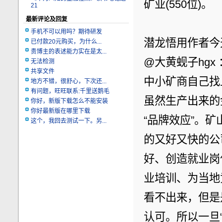
矿业(550位)。
21
最新评论及回复
手机不可以用吗？期待研发
潜龙悟用作者今天 
已付款20元购买，为什么...
贵博主的表述能力实在是太...
@大黄蚬子hg
无法检测
共享文件
中小矿商自己找
地方不错，很舒心，下次还...
有问题，旺旺联系:千里送鹅毛
虽然生产出来的
你好，新版下载怎么不能安装
你好最新版在哪里下载
“品牌效应”。
这个，我回去测试一下。另...
的又好又快的公
好、创造就业岗
业培训、为当地
看不出来，但是
认可。所以一旦