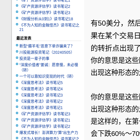
《矿产资源评估学》读书笔记1
《矿产资源评估学》读书笔记2
《矿产资源评估学》读书笔记3
《财报分析从0到1》读书笔记18
有50美分，然
《不为人知的金融怪杰》读书笔记之
21
果在某个交易
最近发表
新型“薅羊毛”恶意下单诈骗来了？
的转折点出现
川投能源投资笔记（20240505）
投资是一辈子的事
你的意思是这些
“深度价值者”姜诚：愿意慢，未必慢
（转）
出现这种形态的
一个可以靠知识变现的时代（转）
《深度思考法》读书笔记5
《深度思考法》读书笔记4
《深度思考法》读书笔记3
你的意思是这些
《深度思考法》读书笔记2
出现这种形态的
《深度思考法》读书笔记1
《矿产资源评估学》读书笔记3
是这样的，在第
《矿产资源评估学》读书笔记1
《矿产资源评估学》读书笔记2
会下跌60%～
爆发式增长！澎湃算力“算”出生产力
《不为人知的金融怪杰》读书笔记之