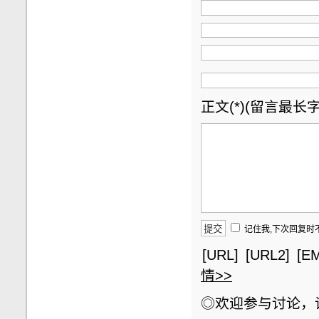
正文(*)(留言最长字数
记住我,下次回复时
[URL]
[URL2]
[EM
情>>
◎欢迎参与讨论，