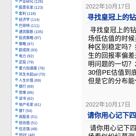
产业研究
(126)
2022年10月17日
股票名家
(123)
套利
(118)
寻找皇冠上的钻
经济学
(114)
巴菲特
(111)
寻找皇冠上的钻
通货膨胀
(105)
场低估值的时候
投资策略
(97)
策略
(97)
种区别稳定吗？
欧成效
(93)
生的回报率偏差
电力
(92)
定投
(79)
明问题的一切？
重力加速度
(78)
30倍PE估值
风生水起qd
(70)
但是它的分布能
人生价值
(69)
银行
(69)
思维
(66)
读书
(62)
2022年10月17日
地产名家
(61)
做T
(54)
请你用心记下四
高股息
(51)
低估值
(51)
请你用心记下四
任志强
(48)
低PE
(48)