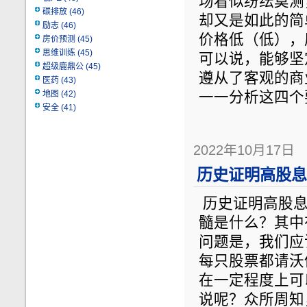
场看似纷纭莫测
碳排放
(46)
却又是如此的简
励志
(46)
价格低（低），
房价预测
(45)
思维训练
(45)
可以说，能够坚
超级鹿鼎公
(45)
遵从了客观的商
医药
(43)
地图
(42)
一一分析这四个
安全
(41)
2022年10月17日
历史证明高股息
历史证明高股息
髓是什么？其中
问题是，我们应
每只股票都请沃
在一定程度上可
说呢？众所周知