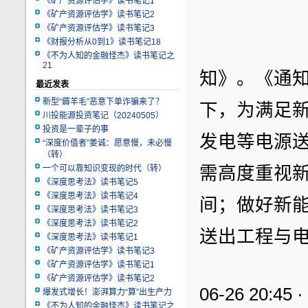
《矿产资源评估学》读书笔记1
《矿产资源评估学》读书笔记2
《矿产资源评估学》读书笔记3
《财报分析从0到1》读书笔记18
《不为人知的金融怪杰》读书笔记之
21
知》。《通
最近发表
新型“薅羊毛”恶意下单诈骗来了？
下，为满足
川投能源投资笔记（20240505）
投资是一辈子的事
发电等电源
“深度价值者”姜诚：愿意慢，未必慢
（转）
需高度重视
一个可以靠知识变现的时代（转）
《深度思考法》读书笔记5
《深度思考法》读书笔记4
间；做好新
《深度思考法》读书笔记3
《深度思考法》读书笔记2
送出工程与
《深度思考法》读书笔记1
《矿产资源评估学》读书笔记3
《矿产资源评估学》读书笔记1
《矿产资源评估学》读书笔记2
06-26 20:45 
爆发式增长！澎湃算力“算”出生产力
《不为人知的金融怪杰》读书笔记之