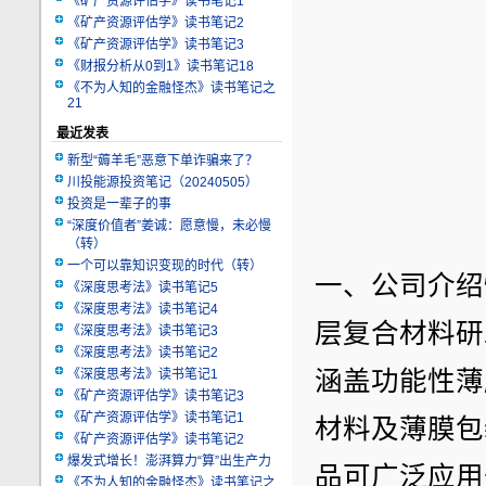
《矿产资源评估学》读书笔记1
《矿产资源评估学》读书笔记2
《矿产资源评估学》读书笔记3
《财报分析从0到1》读书笔记18
《不为人知的金融怪杰》读书笔记之
21
最近发表
新型“薅羊毛”恶意下单诈骗来了？
川投能源投资笔记（20240505）
投资是一辈子的事
“深度价值者”姜诚：愿意慢，未必慢
（转）
一个可以靠知识变现的时代（转）
一、公司介绍
《深度思考法》读书笔记5
《深度思考法》读书笔记4
层复合材料研
《深度思考法》读书笔记3
《深度思考法》读书笔记2
涵盖功能性薄
《深度思考法》读书笔记1
《矿产资源评估学》读书笔记3
《矿产资源评估学》读书笔记1
材料及薄膜包
《矿产资源评估学》读书笔记2
爆发式增长！澎湃算力“算”出生产力
品可广泛应用
《不为人知的金融怪杰》读书笔记之