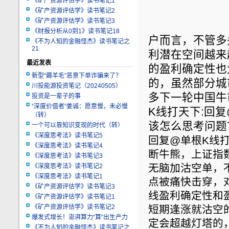
《矿产资源评估学》读书笔记1
《矿产资源评估学》读书笔记2
《矿产资源评估学》读书笔记3
《财报分析从0到1》读书笔记18
户而言，不管多
《不为人知的金融怪杰》读书笔记之
21
利潜在空间越来
最近发表
的盈利确定性也
新型“薅羊毛”恶意下单诈骗来了？
的，虽然部分城
川投能源投资笔记（20240505）
多下一轮中国牛
投资是一辈子的事
“深度价值者”姜诚：愿意慢，未必慢
K线打天下:回
（转）
该怎么思考问题？纳履
一个可以靠知识变现的时代（转）
《深度思考法》读书笔记5
回复@单根K线
《深度思考法》读书笔记4
断牛熊，上证指
《深度思考法》读书笔记3
无脑加沽空单，
《深度思考法》读书笔记2
《深度思考法》读书笔记1
点被痛快击穿，
《矿产资源评估学》读书笔记3
线盈利确定性和
《矿产资源评估学》读书笔记1
《矿产资源评估学》读书笔记2
短期逢涨就沽空
爆发式增长！澎湃算力“算”出生产力
定会超越灯塔的
《不为人知的金融怪杰》读书笔记之