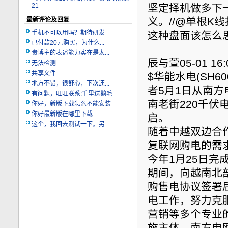
21
坚定择机做多下
义。//@单根K
最新评论及回复
手机不可以用吗？期待研发
这种盘面该怎么
已付款20元购买，为什么...
贵博主的表述能力实在是太...
辰与萱05-01 16:
无法检测
共享文件
$华能水电(SH6
地方不错，很舒心，下次还...
者5月1日从南方
有问题，旺旺联系:千里送鹅毛
南老街220千
你好，新版下载怎么不能安装
你好最新版在哪里下载
启。
这个，我回去测试一下。另...
随着中越双边合作
复联网购电的需
今年1月25日完
期间，向越南北
购售电协议签署
电工作，努力克
营销等多个专业
施主体，南方电