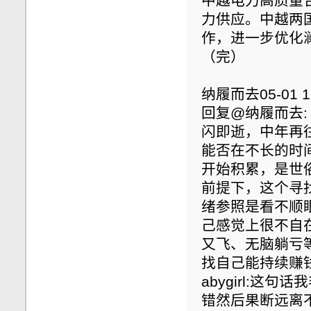
中越电力高质量
力供应。中越两
作，进一步优化
（完）
纳履而去05-01 19
回复@纳履而去
闪即逝，中年再
能否在不长的时
开始积累，是世
前提下，这个寻找
绪参照是看不顺
己感觉上很不自
又飞、无脑躺亏
找自己能持续赚钱
abygirl:
错然后果断远离