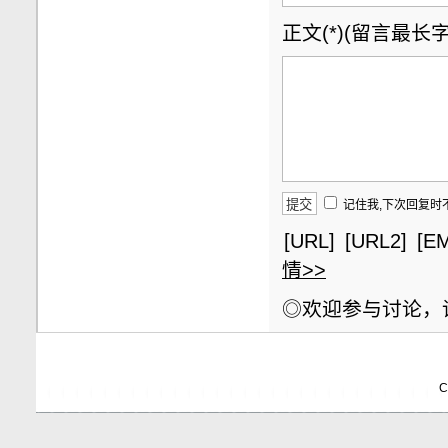
正文(*)(留言最长字数
记住我,下次回复时
[URL]
[URL2]
[EM
情>>
◎欢迎参与讨论，
C