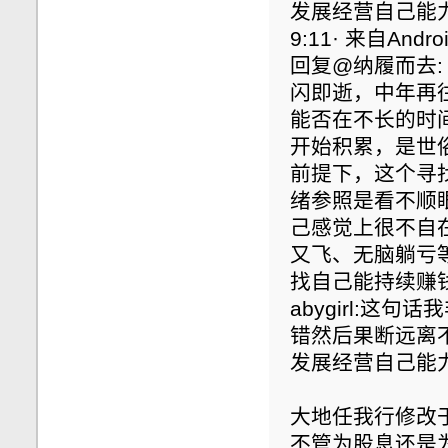
发展经营自己能力
9:11· 来自Andro
回复@纳履而去
闪即逝，中年再
能否在不长的时
开始积累，是世
前提下，这个寻找
绪参照是看不顺
己感觉上很不自
又飞、无脑躺亏
找自己能持续赚钱
abygirl:
错然后果断远离
发展经营自己能
大地任我行修改于05-
不管为股息还是