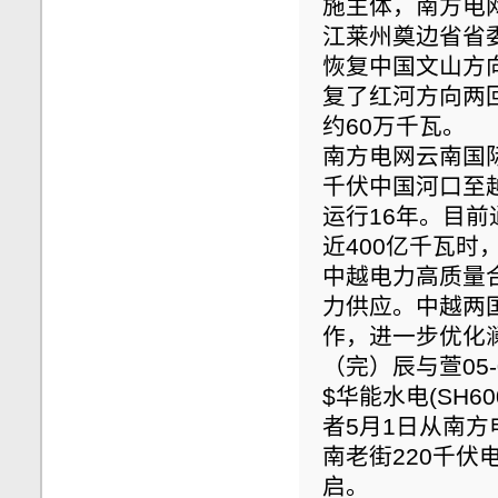
施主体，南方电
江莱州奠边省省
恢复中国文山方
复了红河方向两
约60万千瓦。
南方电网云南国际
千伏中国河口至
运行16年。目
近400亿千瓦时
中越电力高质量
力供应。中越两
作，进一步优化
（完）辰与萱05-01
$华能水电(SH6
者5月1日从南方
南老街220千
启。