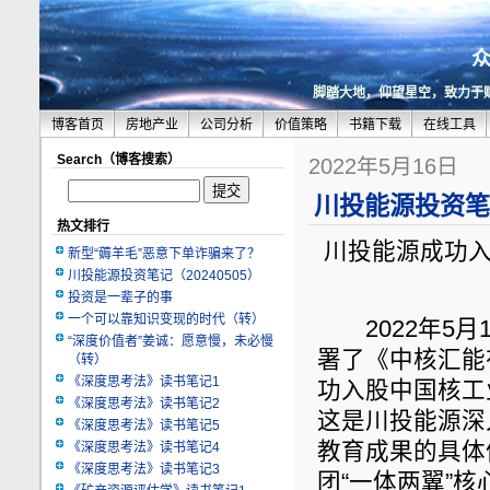
脚踏大地，仰望星空，致力于
博客首页
房地产业
公司分析
价值策略
书籍下载
在线工具
Search（博客搜索）
2022年5月16日
川投能源投资笔记
热文排行
川投能源成功入
新型“薅羊毛”恶意下单诈骗来了？
川投能源投资笔记（20240505）
投资是一辈子的事
一个可以靠知识变现的时代（转）
2022年5月1
“深度价值者”姜诚：愿意慢，未必慢
署了《中核汇能
（转）
《深度思考法》读书笔记1
功入股中国核工
《深度思考法》读书笔记2
这是川投能源深
《深度思考法》读书笔记5
教育成果的具体
《深度思考法》读书笔记4
《深度思考法》读书笔记3
团“一体两翼”核