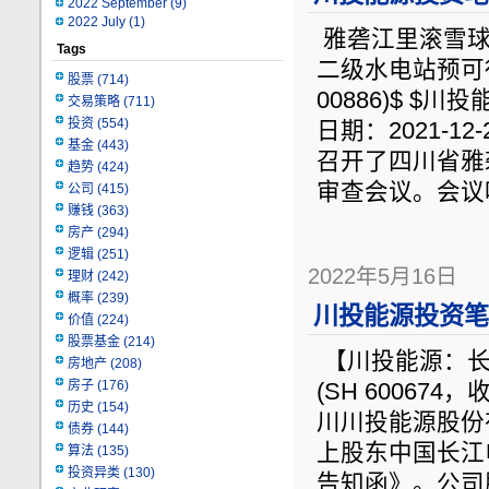
2022 September
(9)
2022 July
(1)
雅砻江里滚雪球修改
Tags
二级水电站预可
股票
(714)
00886)$ $川投
交易策略
(711)
投资
(554)
日期：2021-
基金
(443)
召开了四川省雅
趋势
(424)
审查会议。会议
公司
(415)
赚钱
(363)
房产
(294)
逻辑
(251)
2022年5月16日
理财
(242)
概率
(239)
川投能源投资笔记
价值
(224)
股票基金
(214)
【川投能源：长江
房地产
(208)
房子
(176)
(SH 60067
历史
(154)
川川投能源股份有
债券
(144)
上股东中国长江
算法
(135)
投资异类
(130)
告知函》。公司股