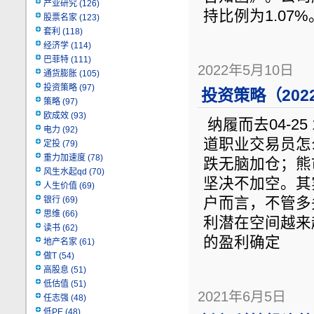
产业研究
(126)
持比例为1.07
股票名家
(123)
套利
(118)
经济学
(114)
巴菲特
(111)
2022年5月10日
通货膨胀
(105)
投资策略
(97)
投资策略（2022
策略
(97)
欧成效
(93)
纳履而去04-25 
电力
(92)
道职业交易员怎
定投
(79)
重力加速度
(78)
跌无脑加仓；熊
风生水起qd
(70)
坚决不加空。其
人生价值
(69)
银行
(69)
户而言，不管多
思维
(66)
利潜在空间越来
读书
(62)
的盈利确定
地产名家
(61)
做T
(54)
高股息
(51)
低估值
(51)
2021年6月5日
任志强
(48)
低PE
(48)