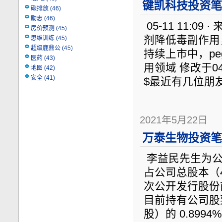
键凯科技投资笔记
碳排放
(46)
励志
(46)
05-11 11:09
房价预测
(45)
剂降低毒副作用，
思维训练
(45)
超级鹿鼎公
(45)
持续上市中，p
医药
(43)
用领域 修改于04-2
地图
(42)
安全
(41)
$最近有几位朋
2021年5月22日
万泰生物投资笔记
李益民先生为公司
占公司总股本（433
次公开发行股份
目前持有公司股票 3
股）的 0.89