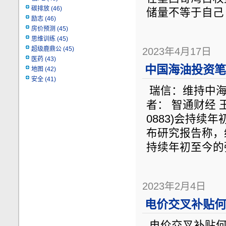
碳排放
(46)
储量不等于自己
励志
(46)
房价预测
(45)
思维训练
(45)
超级鹿鼎公
(45)
2023年4月17日
医药
(43)
中国海油投资笔记
地图
(42)
安全
(41)
瑞信：维持中海油(
者： 智通财经 王岳
0883)会持续
布研究报告称，维
持续年初至今的强
2023年2月4日
电价交叉补贴何
电价交叉补贴何