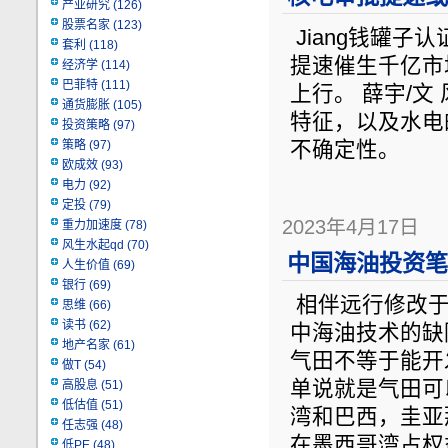
产业研究
(126)
股票名家
(123)
Jiang钱罐子认证
套利
(118)
提速催生千亿市
经济学
(114)
巴菲特
(111)
上行。 薛宇/
通货膨胀
(105)
特征，以及水电
投资策略
(97)
策略
(97)
不确定性。
欧成效
(93)
电力
(92)
定投
(79)
2023年4月17日
重力加速度
(78)
风生水起qd
(70)
中国海油投资笔记
人生价值
(69)
银行
(69)
相伴远行修改于02-
思维
(66)
读书
(62)
中海油技术的缺
地产名家
(61)
气田不等于能开
做T
(54)
单说就是气田可
高股息
(51)
低估值
(51)
湾和巴西，圭亚
任志强
(48)
在墨西哥湾占权
低PE
(48)