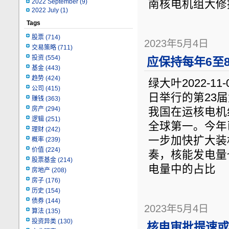
2022 September
(9)
南核电机组大修
2022 July
(1)
Tags
股票
(714)
2023年5月4日
交易策略
(711)
投资
(554)
应保持每年6至
基金
(443)
趋势
(424)
绿大叶2022-1
公司
(415)
日举行的第23届
赚钱
(363)
房产
(294)
我国在运核电机
逻辑
(251)
全球第一。今年
理财
(242)
一步加快扩大装
概率
(239)
价值
(224)
奏，核能发电量
股票基金
(214)
电量中的占比
房地产
(208)
房子
(176)
历史
(154)
债券
(144)
2023年5月4日
算法
(135)
投资异类
(130)
核电审批提速或