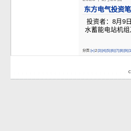
东方电气投资笔记
投资者：8月9
水蓄能电站机组
分页:
[«]
2
[3]
[4]
[5]
[6]
[7]
[8]
[9]
[
C