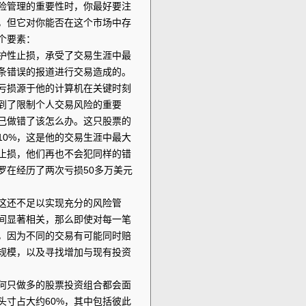
险管理的重要性时，你最好要注
，但它对你能否在这个市场中存
个要素：
护性止损，承受了交易生涯中最
条错误的报道进行交易造成的。
亏损源于他的计算机在关键时刻
到了限制个人交易风险的重要
己做错了该怎么办。这只股票的
10%，这是他的交易生涯中最大
止损，他们再也不会犯同样的错
罗在经历了两次亏损50多万美元
这还不足以实现充分的风险管
间显著相关，那么即使对每一笔
，因为不同的交易有可能同时赔
规模，以及寻找增加与现有投资
何只做多的股票投资组合都会面
头寸占大约60%，其中包括彼此