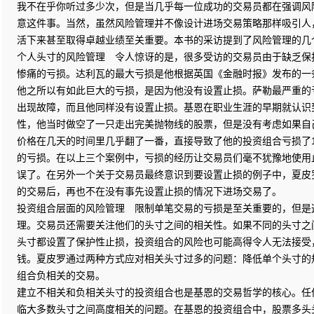
我不在乎你听过多少次，但是当几乎每一位成功的交易员都在强调风
意这件事。当然，虽然风险管理并不像设计进场交易策略那样吸引人
活下来甚至取得卓越业绩至关重要。本书的采访提到了风险管理的几
个人头寸的风险管理 令人惊讶的是，很多受访的交易员由于缺乏保
惨痛的亏损。达利瓦的最大亏损是他根据英国《金融时报》发布的一
他之所以有如此巨大的亏损，是因为他没有设置止损。萨勒最严重的
出现故障，而且他同样没有设置止损。基恩在职业生涯的早期就认识
性，他当时做空了一只走出完美抛物线的股票，但是没有考虑如果自
价格在几天的时间里几乎翻了一番，直接导致了他的投资组合亏损了
的亏损。在以上三个案例中，亏损的经历让交易员们毫不犹豫地使用
误了。在另外一个关于交易员最终意识到要设置止损的例子中，夏皮
的交易后，再也不在没有事先设置止损的情况下进场交易了。
投资组合层面的风险管理 限制单笔交易的亏损是至关重要的，但是
理。交易员还需要关注他们的头寸之间的相关性。如果不同的头寸之
头寸都设置了保护性止损，投资组合的风险也可能高得令人无法接受
钱。夏皮罗通过两种方式应对相关头寸过多的问题：降低单个头寸的
组合负相关的交易。
建立不相关和负相关头寸的投资组合也是基恩的交易哲学的核心。任
临大多数头寸之间高度相关的问题。在基恩的投资组合中，股票多头