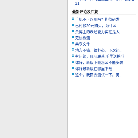
21
最新评论及回复
手机不可以用吗？期待研发
已付款20元购买，为什么...
贵博主的表述能力实在是太...
无法检测
共享文件
地方不错，很舒心，下次还...
有问题，旺旺联系:千里送鹅毛
你好，新版下载怎么不能安装
你好最新版在哪里下载
这个，我回去测试一下。另...