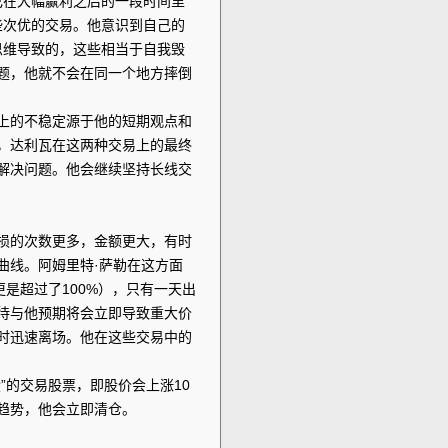
己在大幅赢利之后的一段时间里
些次优的交易。他意识到自己的
思维导致的，这些相当于自我毁
题，他就不会在同一个地方摔倒
上的不稳定源于他的短期观点和
，达利瓦在这两种交易上的最终
解决问题。他会继续坚持长线交
损的次数更多，金额更大，有时
曲线。阿姆里特·萨勒在这方面
更是超过了100%），只有一天出
待与他预期将会立即导致重大价
时迅速离场。他在这些交易中的
”的交易股票，即股价会上涨10
趋势，他会立即清仓。