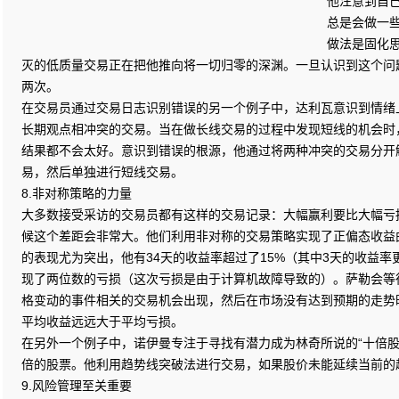
他注意到自
总是会做一
做法是固化
灭的低质量交易正在把他推向将一切归零的深渊。一旦认识到这个问
两次。
在交易员通过交易日志识别错误的另一个例子中，达利瓦意识到情绪
长期观点相冲突的交易。当在做长线交易的过程中发现短线的机会时
结果都不会太好。意识到错误的根源，他通过将两种冲突的交易分开
易，然后单独进行短线交易。
8.非对称策略的力量
大多数接受采访的交易员都有这样的交易记录：大幅赢利要比大幅亏
候这个差距会非常大。他们利用非对称的交易策略实现了正偏态收益
的表现尤为突出，他有34天的收益率超过了15%（其中3天的收益率
现了两位数的亏损（这次亏损是由于计算机故障导致的）。萨勒会等
格变动的事件相关的交易机会出现，然后在市场没有达到预期的走势
平均收益远远大于平均亏损。
在另外一个例子中，诺伊曼专注于寻找有潜力成为林奇所说的“十倍股
倍的股票。他利用趋势线突破法进行交易，如果股价未能延续当前的
9.风险管理至关重要