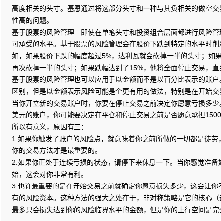
高度相关的头寸。基恩通过将这部分头寸和一种与其负相关的做空交
性高的问题。
基于股票的风险管理 即使在单笔头寸和投资组合层面都进行风险管
可承受的水平。基于股票的风险管理会在股价下跌到特定的水平时削
如，如果股价下跌的幅度超过5%，达利瓦就会砍掉一半的头寸；如果
再次砍掉一半的头寸；如果跌幅达到了15%，他将全面停止交易，直
基于股票的风险管理也可以应用于以金额而不是以百分比表示的账户
区别，但是以金额表示风险可能是个更有用的做法，特别是在开始交
当你开立新的交易账户时，你要在停止交易之前决定你愿意亏损多少
美元的账户，你可能要决定在平仓和停止交易之前是否愿意承担150
所以有意义，原因有三：
1.如果你触发了账户的风险点，就意味着你之前所做的一切都是徒劳
你的交易方法才是最重要的。
2.如果你正处于连续亏损的状态，请停下来休息一下。当你感觉准备
始，这会对你非常有利。
3.也许最重要的是在开始交易之前就确定你愿意损失多少，这会让你
有的风险资本。这种方法的强大之处在于，非对称策略是它的核心（
最多只会损失达到你的风险临界水平的金额，但是你的上行空间是完