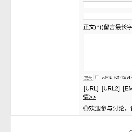
正文(*)(留言最长字数
记住我,下次回复时
[URL]
[URL2]
[EM
情>>
◎欢迎参与讨论，
C