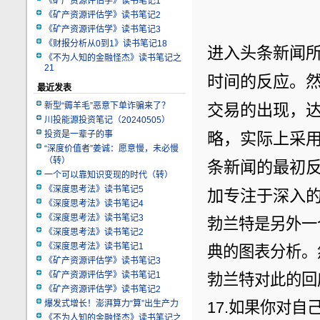
《矿产资源评估学》读书笔记1
《矿产资源评估学》读书笔记2
《矿产资源评估学》读书笔记3
《财报分析从0到1》读书笔记18
进入头条新闻
《不为人知的金融怪杰》读书笔记之
21
时间的反应。
最近发表
新型“薅羊毛”恶意下单诈骗来了？
交易的出现，
川投能源投资笔记（20240505）
投资是一辈子的事
略，实际上采
“深度价值者”姜诚：愿意慢，未必慢
（转）
条新闻的最初
一个可以靠知识变现的时代（转）
《深度思考法》读书笔记5
加专注于深入
《深度思考法》读书笔记4
《深度思考法》读书笔记3
勃兰特是另外一
《深度思考法》读书笔记2
《深度思考法》读书笔记1
典的图表分析。
《矿产资源评估学》读书笔记3
《矿产资源评估学》读书笔记1
勃兰特对此的回
《矿产资源评估学》读书笔记2
爆发式增长！澎湃算力“算”出生产力
17.如果你对
《不为人知的金融怪杰》读书笔记之